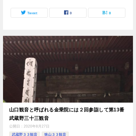
Tweet
0
0
山口観音と呼ばれる金乗院には２回参詣して第13番
武蔵野三十三観音
公開日：
2020年8月27日
武蔵野３３観音
狭山３３観音