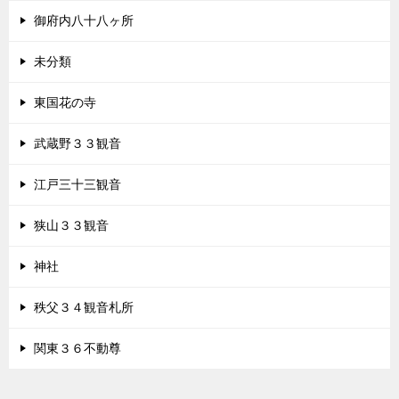
御府内八十八ヶ所
未分類
東国花の寺
武蔵野３３観音
江戸三十三観音
狭山３３観音
神社
秩父３４観音札所
関東３６不動尊