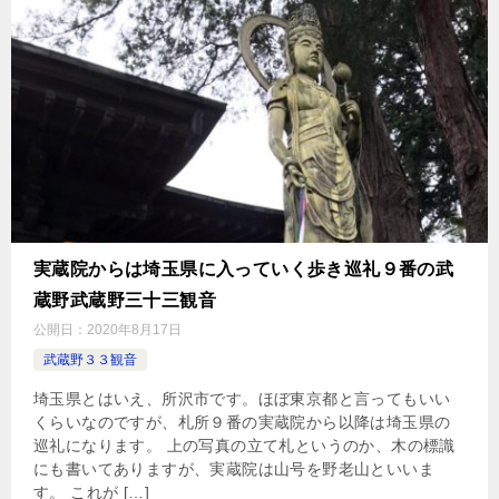
実蔵院からは埼玉県に入っていく歩き巡礼９番の武
蔵野武蔵野三十三観音
公開日：
2020年8月17日
武蔵野３３観音
埼玉県とはいえ、所沢市です。ほぼ東京都と言ってもいい
くらいなのですが、札所９番の実蔵院から以降は埼玉県の
巡礼になります。 上の写真の立て札というのか、木の標識
にも書いてありますが、実蔵院は山号を野老山といいま
す。 これが […]