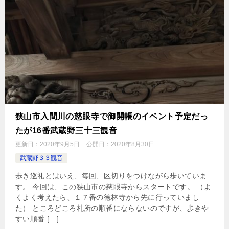
狭山市入間川の慈眼寺で御開帳のイベント予定だっ
たが16番武蔵野三十三観音
更新日：
2020年9月5日
公開日：
2020年8月30日
武蔵野３３観音
歩き巡礼とはいえ、毎回、区切りをつけながら歩いていま
す。 今回は、この狭山市の慈眼寺からスタートです。 （よ
くよく考えたら、１７番の徳林寺から先に行っていまし
た） ところどころ札所の順番にならないのですが、歩きや
すい順番 […]