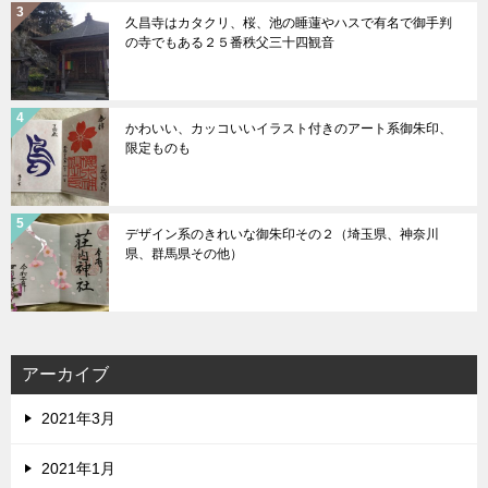
久昌寺はカタクリ、桜、池の睡蓮やハスで有名で御手判
の寺でもある２５番秩父三十四観音
かわいい、カッコいいイラスト付きのアート系御朱印、
限定ものも
デザイン系のきれいな御朱印その２（埼玉県、神奈川
県、群馬県その他）
アーカイブ
2021年3月
2021年1月