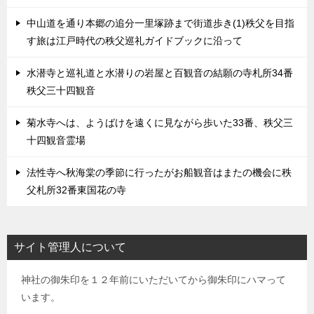
中山道を通り本郷の追分一里塚跡まで街道歩き(1)秩父を目指
す旅は江戸時代の秩父巡礼ガイドブックに沿って
水潜寺と巡礼道と水潜りの岩屋と百観音の結願の寺札所34番
秩父三十四観音
菊水寺へは、ようばけを遠くに見ながら歩いた33番、秩父三
十四観音霊場
法性寺へ秋海棠の季節に行ったがお船観音はまたの機会に秩
父札所32番東国花の寺
サイト管理人について
神社の御朱印を１２年前にいただいてから御朱印にハマって
います。