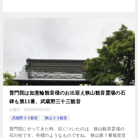
普門院は如意輪観音様のお出迎え狭山観音霊場の石
碑も第11番、武蔵野三十三観音
公開日：
2020年8月23日
武蔵野３３観音
狭山３３観音
普門院にやってきた時、目についたのは、狭山観音霊場の
石の柱です。寺標のようなものですね。 狭山第７番観世音