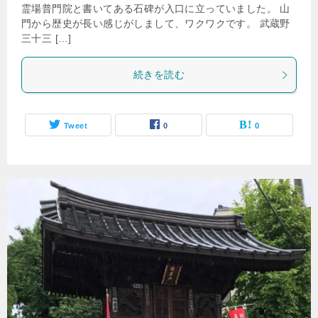
霊場普門院と書いてある石碑が入口に立っていました。 山
門から歴史が長い感じがしまして、ワクワクです。 武蔵野
三十三 […]
続きを読む
Tweet
0
0