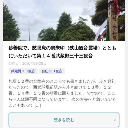
妙善院で、慈眼庵の御朱印（狭山観音霊場）ととも
にいただいて第１４番武蔵野三十三観音
公開日：
2020年8月28日
武蔵野３３観音
狭山３３観音
札所１２番の全徳寺のところでも書きましたが、歩き巡礼
だったので、西武球場前駅から歩き続けて１３番、１２
番、１４番、１５番の順番に回りました。ですので、ここ
らへんは順不同になっています。 次のお寺へと急いでいた
こともあって […]
続きを読む