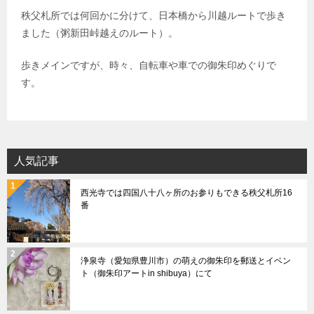
秩父札所では何回かに分けて、日本橋から川越ルートで歩き
ました（粥新田峠越えのルート）。
歩きメインですが、時々、自転車や車での御朱印めぐりで
す。
人気記事
西光寺では四国八十八ヶ所のお参りもできる秩父札所16
番
浄泉寺（愛知県豊川市）の萌えの御朱印を郵送とイベン
ト（御朱印アートin shibuya）にて