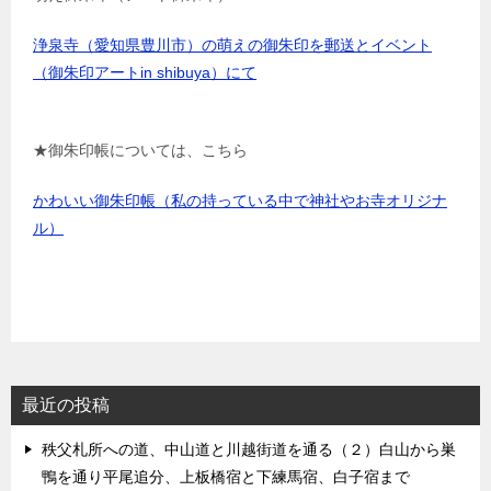
浄泉寺（愛知県豊川市）の萌えの御朱印を郵送とイベント
（御朱印アートin shibuya）にて
★御朱印帳については、こちら
かわいい御朱印帳（私の持っている中で神社やお寺オリジナ
ル）
最近の投稿
秩父札所への道、中山道と川越街道を通る（２）白山から巣
鴨を通り平尾追分、上板橋宿と下練馬宿、白子宿まで