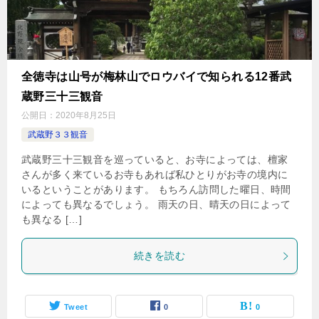
全徳寺は山号が梅林山でロウバイで知られる12番武
蔵野三十三観音
公開日：
2020年8月25日
武蔵野３３観音
武蔵野三十三観音を巡っていると、お寺によっては、檀家
さんが多く来ているお寺もあれば私ひとりがお寺の境内に
いるということがあります。 もちろん訪問した曜日、時間
によっても異なるでしょう。 雨天の日、晴天の日によって
も異なる […]
続きを読む
Tweet
0
0