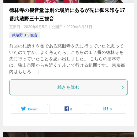
徳林寺の観音堂は別の場所にあるが先に御朱印を17
番武蔵野三十三観音
更新日：
2020年9月5日
公開日：
2020年8月31日
武蔵野３３観音
前回の札所１６番である慈眼寺を先に行っていたと思って
いたのですが、よく考えたら、こちらの１７番の徳林寺を
先に行っていたことを思い出しました。 こちらの徳林寺
は、狭山市駅からも近くて歩いて行ける範囲です。 東京都
内はもちろ […]
続きを読む
Tweet
0
0