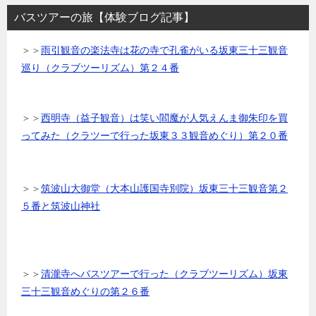
バスツアーの旅【体験ブログ記事】
＞＞
雨引観音の楽法寺は花の寺で孔雀がいる坂東三十三観音
巡り（クラブツーリズム）第２４番
＞＞
西明寺（益子観音）は笑い閻魔が人気えんま御朱印を買
ってみた（クラツーで行った坂東３３観音めぐり）第２０番
＞＞
筑波山大御堂（大本山護国寺別院）坂東三十三観音第２
５番と筑波山神社
＞＞
清瀧寺へバスツアーで行った（クラブツーリズム）坂東
三十三観音めぐりの第２６番