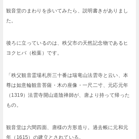
観音堂のまわりを歩いてみたら、説明書きがありまし
た。
後ろに立っているのは、秩父市の天然記念物であるヒ
ヨクヒバ（桧葉）です。
「秩父観音霊場札所三十番は瑞竜山法雲寺と云い、本
尊は如意輪観音菩薩・木の座像・一尺二寸、元応元年
（1319）法雲寺開山道陰禅師が、唐より持って帰った
もの。
観音堂は六間四面、唐様の方形造り。過去帳に元和元
年（1615）の建立とされている。