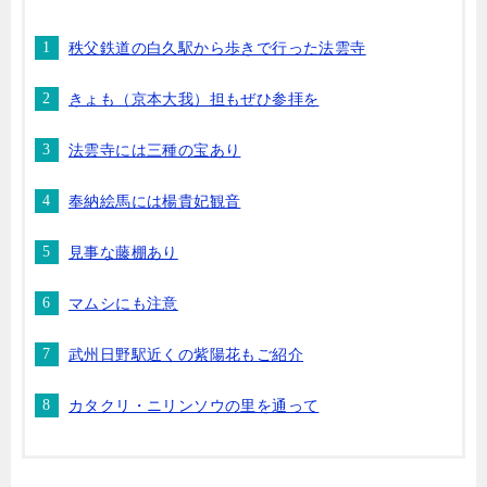
秩父鉄道の白久駅から歩きで行った法雲寺
きょも（京本大我）担もぜひ参拝を
法雲寺には三種の宝あり
奉納絵馬には楊貴妃観音
見事な藤棚あり
マムシにも注意
武州日野駅近くの紫陽花もご紹介
カタクリ・ニリンソウの里を通って