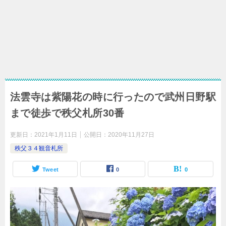
法雲寺は紫陽花の時に行ったので武州日野駅
まで徒歩で秩父札所30番
更新日：
2021年1月11日
公開日：
2020年11月27日
秩父３４観音札所
Tweet
0
0