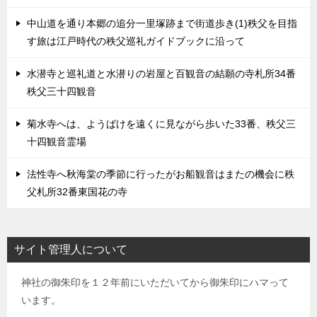
中山道を通り本郷の追分一里塚跡まで街道歩き(1)秩父を目指
す旅は江戸時代の秩父巡礼ガイドブックに沿って
水潜寺と巡礼道と水潜りの岩屋と百観音の結願の寺札所34番
秩父三十四観音
菊水寺へは、ようばけを遠くに見ながら歩いた33番、秩父三
十四観音霊場
法性寺へ秋海棠の季節に行ったがお船観音はまたの機会に秩
父札所32番東国花の寺
サイト管理人について
神社の御朱印を１２年前にいただいてから御朱印にハマって
います。