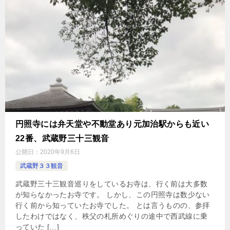
円照寺には弁天堂や不動堂あり元加治駅からも近い
22番、武蔵野三十三観音
公開日：
2020年9月6日
武蔵野３３観音
武蔵野三十三観音巡りをしているお寺は、行く前は大多数
が知らなかったお寺です。 しかし、この円照寺は数少ない
行く前から知っていたお寺でした。 とは言うものの、参拝
したわけではなく、秩父の札所めぐりの途中で西武線に乗
っていた […]