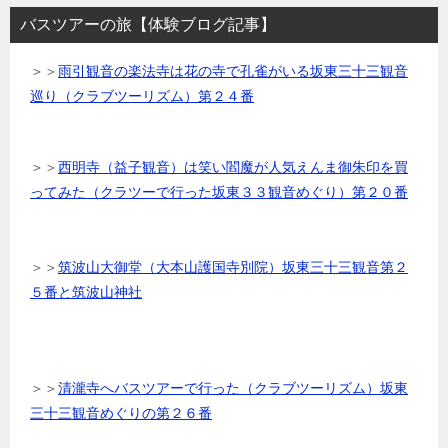
バスツアーの旅【体験ブログ記事】
＞＞
雨引観音の楽法寺は花の寺で孔雀がいる坂東三十三観音
巡り（クラブツーリズム）第２４番
＞＞
西明寺（益子観音）は笑い閻魔が人気えんま御朱印を買
ってみた（クラツーで行った坂東３３観音めぐり）第２０番
＞＞
筑波山大御堂（大本山護国寺別院）坂東三十三観音第２
５番と筑波山神社
＞＞
清瀧寺へバスツアーで行った（クラブツーリズム）坂東
三十三観音めぐりの第２６番