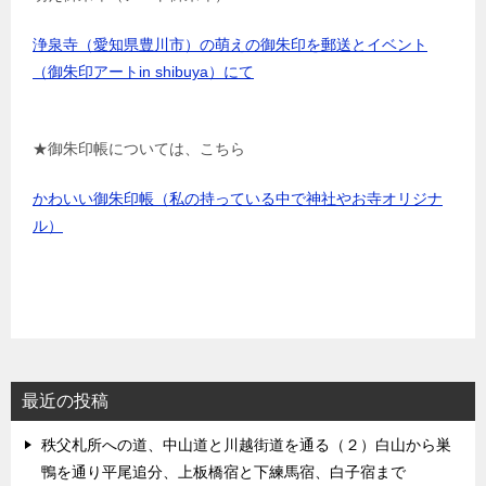
浄泉寺（愛知県豊川市）の萌えの御朱印を郵送とイベント
（御朱印アートin shibuya）にて
★御朱印帳については、こちら
かわいい御朱印帳（私の持っている中で神社やお寺オリジナ
ル）
最近の投稿
秩父札所への道、中山道と川越街道を通る（２）白山から巣
鴨を通り平尾追分、上板橋宿と下練馬宿、白子宿まで