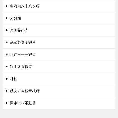
御府内八十八ヶ所
未分類
東国花の寺
武蔵野３３観音
江戸三十三観音
狭山３３観音
神社
秩父３４観音札所
関東３６不動尊