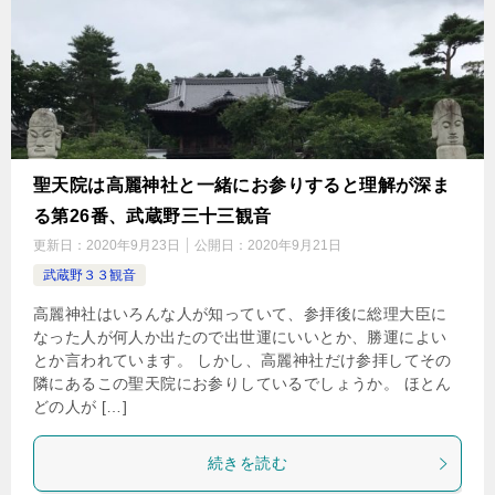
聖天院は高麗神社と一緒にお参りすると理解が深ま
る第26番、武蔵野三十三観音
更新日：
2020年9月23日
公開日：
2020年9月21日
武蔵野３３観音
高麗神社はいろんな人が知っていて、参拝後に総理大臣に
なった人が何人か出たので出世運にいいとか、勝運によい
とか言われています。 しかし、高麗神社だけ参拝してその
隣にあるこの聖天院にお参りしているでしょうか。 ほとん
どの人が […]
続きを読む