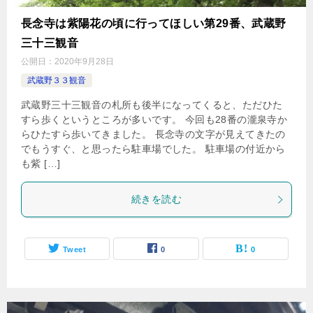
長念寺は紫陽花の頃に行ってほしい第29番、武蔵野
三十三観音
公開日：
2020年9月28日
武蔵野３３観音
武蔵野三十三観音の札所も後半になってくると、ただひた
すら歩くというところが多いです。 今回も28番の瀧泉寺か
らひたすら歩いてきました。 長念寺の文字が見えてきたの
でもうすぐ、と思ったら駐車場でした。 駐車場の付近から
も紫 […]
続きを読む
Tweet
0
0