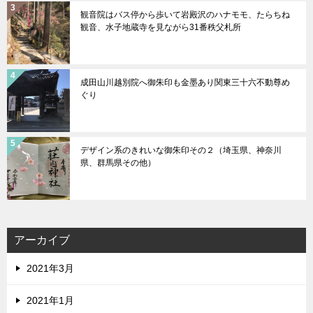
観音院はバス停から歩いて岩殿沢のハナモモ、たらちね
観音、水子地蔵寺を見ながら31番秩父札所
成田山川越別院へ御朱印も金墨あり関東三十六不動尊め
ぐり
デザイン系のきれいな御朱印その２（埼玉県、神奈川
県、群馬県その他）
アーカイブ
2021年3月
2021年1月