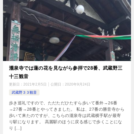
瀧泉寺では蓮の花を見ながら参拝で28番、武蔵野三
十三観音
更新日：
2021年2月5日
公開日：
2020年9月24日
武蔵野３３観音
歩き巡礼ですので、ただただひたすら歩いて番外→26番
→27番→28番とやってきました。 私は、27番の勝音寺から
歩いて来たのですが、こちらの瀧泉寺は武蔵横手駅が最寄
り駅になります。 高麗駅のほうに戻る感じで歩くことにな
り […]