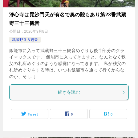
浄心寺は毘沙門天が有名で奥の院もあり第23番武蔵
野三十三観音
公開日：
2020年9月8日
武蔵野３３観音
飯能市に入って武蔵野三十三観音めぐりも後半部分のクラ
イマックスです。 飯能市に入ってきますと、なんとなく秩
父の札所めぐりのような感覚になってきます。 私が秩父の
札所めぐりをする時は、いつも飯能市を通って行くからな
のか、そ […]
続きを読む
Tweet
0
0