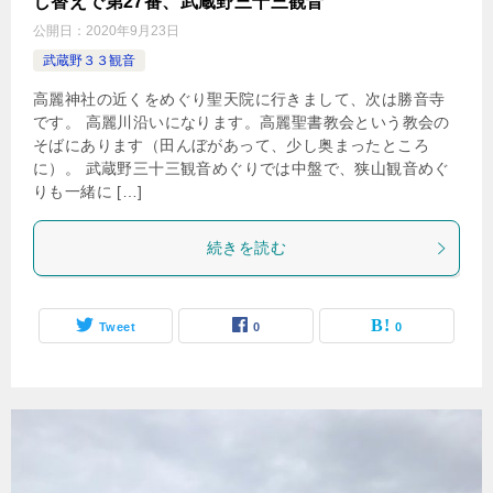
し替えで第27番、武蔵野三十三観音
公開日：
2020年9月23日
武蔵野３３観音
高麗神社の近くをめぐり聖天院に行きまして、次は勝音寺
です。 高麗川沿いになります。高麗聖書教会という教会の
そばにあります（田んぼがあって、少し奥まったところ
に）。 武蔵野三十三観音めぐりでは中盤で、狭山観音めぐ
りも一緒に […]
続きを読む
Tweet
0
0