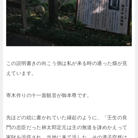
この説明書きの向こう側は私が来る時の通った畑が見
えています。
寄木作りの十一面観音が御本尊です。
先ほどの絵に書かれていた縁起のように、「壬生の良
門の忠臣だった林太郎定元は主の無道を諌めかえって
家財を没収され、当地に来て没した。その遺子空然は