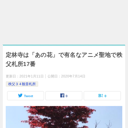
定林寺は「あの花」で有名なアニメ聖地で秩
父札所17番
更新日：
2021年1月11日
公開日：
2020年7月14日
秩父３４観音札所
Tweet
0
0