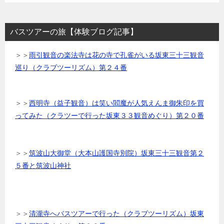
バスツアーの旅【体験ブログ記事】
＞＞
雨引観音の楽法寺は花の寺で孔雀がいる坂東三十三観音
巡り（クラブツーリズム）第２４番
＞＞
西明寺（益子観音）は笑い閻魔が人気えんま御朱印を買
ってみた（クラツーで行った坂東３３観音めぐり）第２０番
＞＞
筑波山大御堂（大本山護国寺別院）坂東三十三観音第２
５番と筑波山神社
＞＞
清瀧寺へバスツアーで行った（クラブツーリズム）坂東