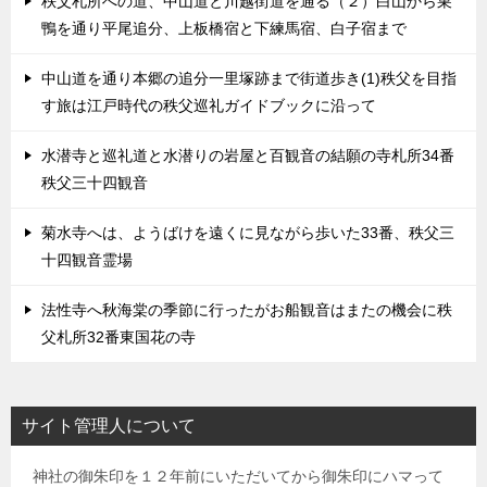
秩父札所への道、中山道と川越街道を通る（２）白山から巣
鴨を通り平尾追分、上板橋宿と下練馬宿、白子宿まで
中山道を通り本郷の追分一里塚跡まで街道歩き(1)秩父を目指
す旅は江戸時代の秩父巡礼ガイドブックに沿って
水潜寺と巡礼道と水潜りの岩屋と百観音の結願の寺札所34番
秩父三十四観音
菊水寺へは、ようばけを遠くに見ながら歩いた33番、秩父三
十四観音霊場
法性寺へ秋海棠の季節に行ったがお船観音はまたの機会に秩
父札所32番東国花の寺
サイト管理人について
神社の御朱印を１２年前にいただいてから御朱印にハマって