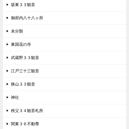
坂東３３観音
御府内八十八ヶ所
未分類
東国花の寺
武蔵野３３観音
江戸三十三観音
狭山３３観音
神社
秩父３４観音札所
関東３６不動尊