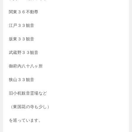
関東３６不動尊
江戸３３観音
坂東３３観音
武蔵野３３観音
御府内八十八ヶ所
狭山３３観音
旧小机観音霊場など
（東国花の寺も少し）
を巡っています。