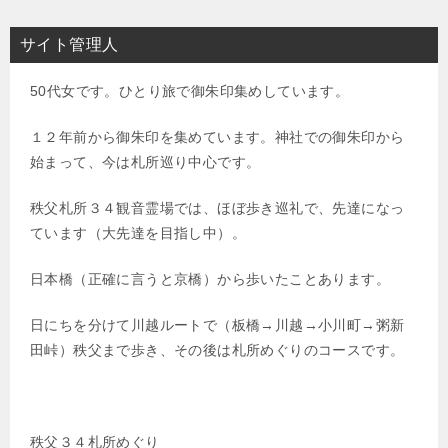
稿
ナ
サイト管理人
ビ
50代女です。ひとり旅で御朱印集めしています。
ゲ
ー
１２年前から御朱印を集めています。神社での御朱印から
始まって、今は札所巡り中心です。
シ
ョ
秩父札所３４観音霊場では、ほぼ歩き巡礼で、先達になっ
ン
ています（大先達を目指し中）。
日本橋（正確に言うと京橋）から歩いたことあります。
日にちを分けて川越ルートで（板橋→川越→小川町→粥新
田峠）秩父まで歩き、その後は札所めぐりのコースです。
秩父３４札所めぐり