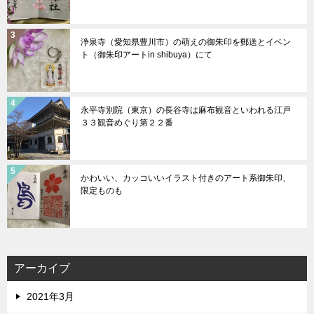
浄泉寺（愛知県豊川市）の萌えの御朱印を郵送とイベン
ト（御朱印アートin shibuya）にて
永平寺別院（東京）の長谷寺は麻布観音といわれる江戸
３３観音めぐり第２２番
かわいい、カッコいいイラスト付きのアート系御朱印、
限定ものも
アーカイブ
2021年3月