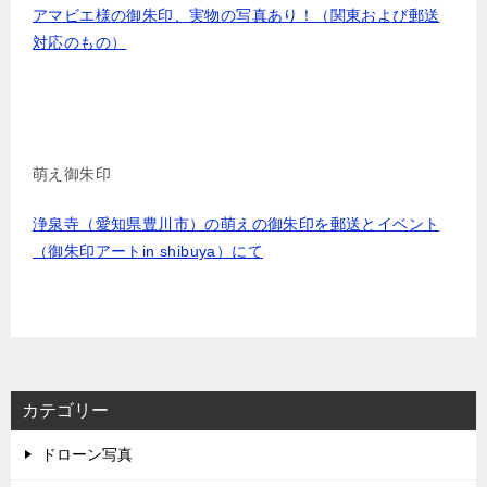
アマビエ様の御朱印、実物の写真あり！（関東および郵送
対応のもの）
萌え御朱印
浄泉寺（愛知県豊川市）の萌えの御朱印を郵送とイベント
（御朱印アートin shibuya）にて
カテゴリー
ドローン写真