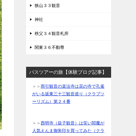
狭山３３観音
神社
秩父３４観音札所
関東３６不動尊
バスツアーの旅【体験ブログ記事】
＞＞
雨引観音の楽法寺は花の寺で孔雀
がいる坂東三十三観音巡り（クラブツ
ーリズム）第２４番
＞＞
西明寺（益子観音）は笑い閻魔が
人気えんま御朱印を買ってみた（クラ