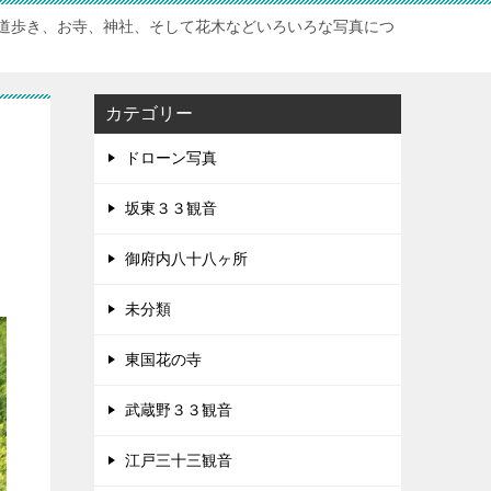
道歩き、お寺、神社、そして花木などいろいろな写真につ
カテゴリー
ドローン写真
坂東３３観音
御府内八十八ヶ所
未分類
東国花の寺
武蔵野３３観音
江戸三十三観音