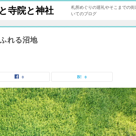
札所めぐりの巡礼やそこまでの街
と寺院と神社
いてのブログ
ふれる沼地
0
0