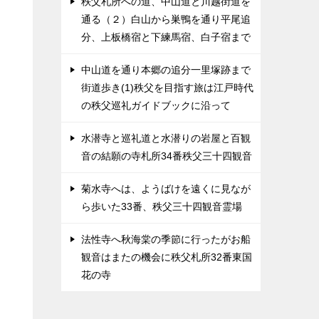
秩父札所への道、中山道と川越街道を
通る（２）白山から巣鴨を通り平尾追
分、上板橋宿と下練馬宿、白子宿まで
中山道を通り本郷の追分一里塚跡まで
街道歩き(1)秩父を目指す旅は江戸時代
の秩父巡礼ガイドブックに沿って
水潜寺と巡礼道と水潜りの岩屋と百観
音の結願の寺札所34番秩父三十四観音
菊水寺へは、ようばけを遠くに見なが
ら歩いた33番、秩父三十四観音霊場
法性寺へ秋海棠の季節に行ったがお船
観音はまたの機会に秩父札所32番東国
花の寺